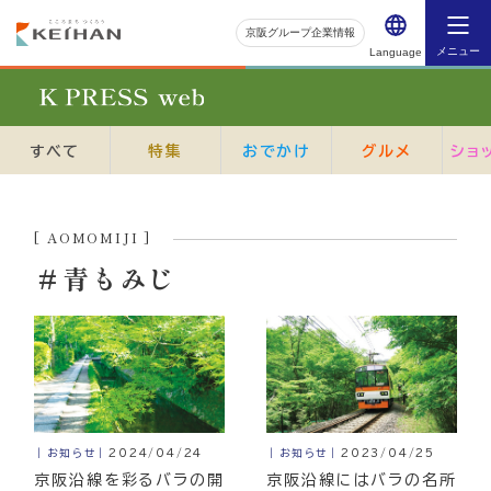
京阪グループ企業情報
メニュー
Language
すべて
特集
おでかけ
グルメ
ショ
[ AOMOMIJI ]
＃青もみじ
｜お知らせ｜
2024/04/24
｜お知らせ｜
2023/04/25
京阪沿線を彩るバラの開
京阪沿線にはバラの名所