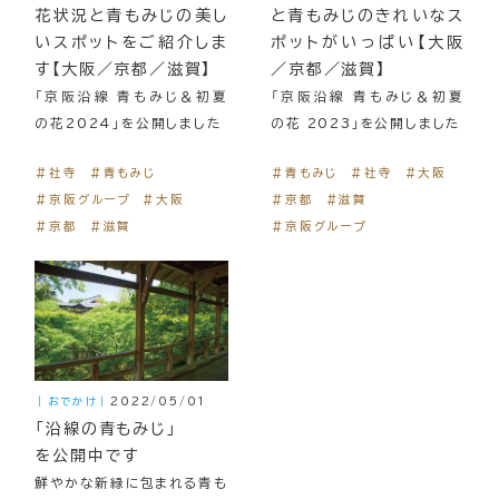
花状況と青もみじの美し
と青もみじのきれいなス
いスポットをご紹介しま
ポットがいっぱい【大阪
す【大阪／京都／滋賀】
／京都／滋賀】
「京阪沿線 青もみじ＆初夏
「京阪沿線 青もみじ＆初夏
の花2024」を公開しました
の花 2023」を公開しました
＃社寺
＃青もみじ
＃青もみじ
＃社寺
＃大阪
＃京阪グループ
＃大阪
＃京都
＃滋賀
＃京都
＃滋賀
＃京阪グループ
｜おでかけ｜
2022/05/01
「沿線の青もみじ」
を公開中です
鮮やかな新緑に包まれる青も