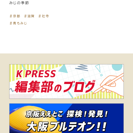
みじの季節
＃京都
＃滋賀
＃社寺
＃青もみじ