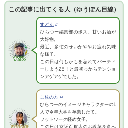
この記事に出てくる人（ゆうぽん目線）
すどん
ひらつー編集部のボス。甘いお酒が
大好物。
最近、多忙のせいかややお疲れ気味
な様子。
この日は何もかもを忘れてパーティ
ーしようZE！と最初っからテンショ
ンアゲアゲでした。
こ枚の方
ひらつーのイメージキャラクターの1
人で今年大学を卒業したて。
フットワーク軽め女子。
この日は京阪百貨店のお総菜を食べ