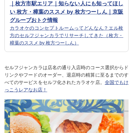
｜枚方市駅エリア｜知らない人にも知ってほし
い 枚方・樟葉のススメ by 枚方つーしん｜京阪
グループおトク情報
カラオケのコンセプトルームってどんなん？エル枚
方のセルフジャンカラでリサーチしてきた（枚方・
樟葉のススメ by 枚方つーしん）
セルフジャンカラは店名の通り入店時のコース選択からド
リンクやフードのオーダー、退店時の精算に至るまでのす
べてのサービスをセルフ化されたカラオケ店。
全国でもけ
っこうレアなお店！