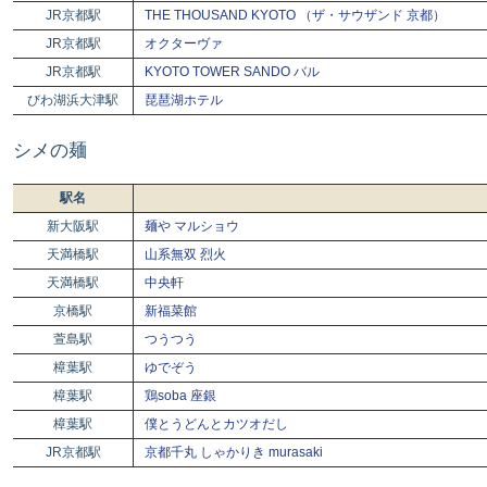
JR京都駅
THE THOUSAND KYOTO （ザ・サウザンド 京都）
JR京都駅
オクターヴァ
JR京都駅
KYOTO TOWER SANDO バル
びわ湖浜大津駅
琵琶湖ホテル
シメの麺
駅名
新大阪駅
麺や マルショウ
天満橋駅
山系無双 烈火
天満橋駅
中央軒
京橋駅
新福菜館
萱島駅
つうつう
樟葉駅
ゆでぞう
樟葉駅
鶏soba 座銀
樟葉駅
僕とうどんとカツオだし
JR京都駅
京都千丸 しゃかりき murasaki