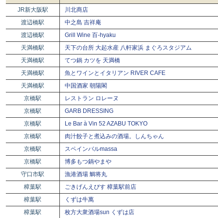
JR新大阪駅
川北商店
渡辺橋駅
中之島 吉祥庵
渡辺橋駅
Grill Wine 百-hyaku
天満橋駅
天下の台所 大起水産 八軒家浜 まぐろスタジアム
天満橋駅
てつ鍋 カツを 天満橋
天満橋駅
魚とワインとイタリアン RIVER CAFE
天満橋駅
中国酒家 朝陽閣
京橋駅
レストラン ロレーヌ
京橋駅
GARB DRESSING
京橋駅
Le Bar à Vin 52 AZABU TOKYO
京橋駅
肉汁餃子と煮込みの酒場。しんちゃん
京橋駅
スペインバルmassa
京橋駅
博多もつ鍋やまや
守口市駅
漁港酒場 鯛将丸
樟葉駅
ごきげんえびす 樟葉駅前店
樟葉駅
くずは牛萬
樟葉駅
枚方大衆酒場sun くずは店