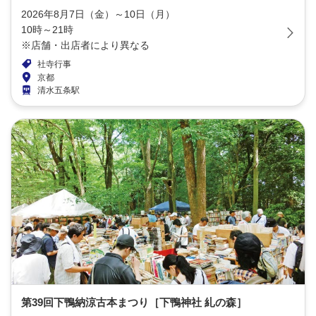
2026年8月7日（金）～10日（月）
10時～21時
※店舗・出店者により異なる
社寺行事
京都
清水五条駅
第39回下鴨納涼古本まつり［下鴨神社 糺の森］