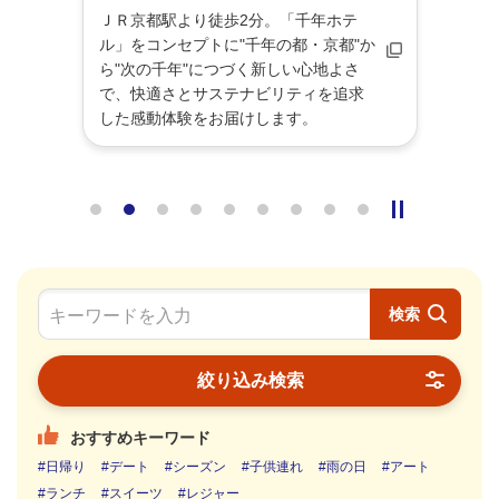
・京
ＪＲ京都駅より徒歩2分。「千年ホテ
中庭
ル」をコンセプトに"千年の都・京都"か
ホテル
テ
ら"次の千年"につづく新しい心地よさ
ＪＲ京
で、快適さとサステナビリティを追求
直結の
した感動体験をお届けします。
ことな
スはホ
検索
絞り込み検索
おすすめキーワード
#日帰り
#デート
#シーズン
#子供連れ
#雨の日
#アート
#ランチ
#スイーツ
#レジャー