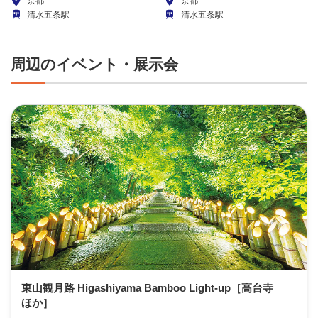
京都
京都
る遺構になっています。空也上人立
た。本堂は「清水の舞台」で知られ
清水五条駅
清水五条駅
像をはじめ弘法大師像、平清盛坐像
ています。1994（平成6）年12月に
など貴重な文化財も保存されていま
世界文化遺産に登録されました。
す。
周辺のイベント・展示会
東山観月路 Higashiyama Bamboo Light-up［高台寺
ほか］