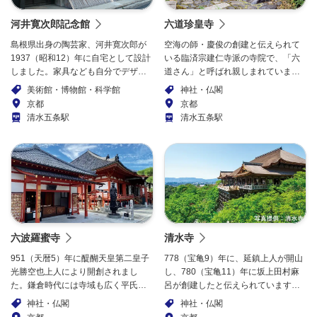
河井寛次郎記念館
六道珍皇寺
島根県出身の陶芸家、河井寛次郎が
空海の師・慶俊の創建と伝えられて
1937（昭和12）年に自宅として設計
いる臨済宗建仁寺派の寺院で、「六
しました。家具なども自分でデザイ
道さん」と呼ばれ親しまれていま
ンしたもが多いと言われています。
す。境内一帯は「六道の辻」と呼ば
美術館・博物館・科学館
神社・仏閣
没後に、記念館として住居・仕事
れ、現世と冥界の接点といわれてい
京都
京都
場・登り窯などが一般公開されてい
ます。毎年8月7日～10日まで「六道
清水五条駅
清水五条駅
ます。また陶器・木彫・書などの作
まいり」といわれる精霊迎えの行事
品も展示されています。
が行われます。本堂裏には、小野篁
が冥界へ通った入口という不思議な
伝説の井戸があります。
六波羅蜜寺
清水寺
951（天暦5）年に醍醐天皇第二皇子
778（宝亀9）年に、延鎮上人が開山
光勝空也上人により開創されまし
し、780（宝亀11）年に坂上田村麻
た。鎌倉時代には寺域も広く平氏の
呂が創建したと伝えられています。
邸館や鎌倉幕府の探題も置かれまし
現在の主な建物は、1633（寛永10）
神社・仏閣
神社・仏閣
た。また本堂は鎌倉様式を今に伝え
年に徳川家光よって再建されまし