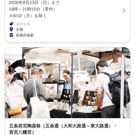
2026年8月23日（日）まで
18時～21時15分（受付）
※8/10（月）を除く
イベント
京都
衹園四条駅
五条若宮陶器祭［五条通（大和大路通～東大路通）・
若宮八幡宮］