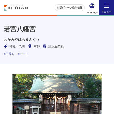
京阪グループ企業情報
メニュー
Language
若宮八幡宮
わかみやはちまんぐう
神社・仏閣
京都
清水五条駅
#日帰り
#デート