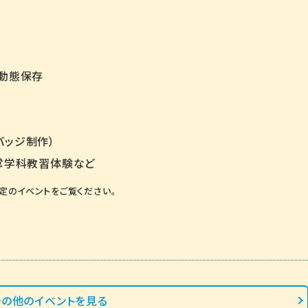
ル動態保存
ー
バッジ制作）
車掌学科教習体験など
定のイベント
をご覧ください。
その他のイベントを見る