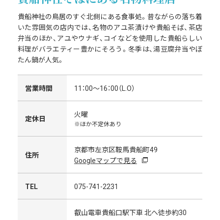
貴船神社の鳥居のすぐ北側にある食事処。昔ながらの落ち着
いた雰囲気の店内では、名物のアユ茶漬けや貴船そば、茶店
弁当のほか、アユやウナギ、コイなどを使用した貴船らしい
料理がバラエティー豊かにそろう。冬季は、湯豆腐弁当やぼ
たん鍋が人気。
営業時間
11：00～16：00（L.O）
火曜
定休日
※ほか不定休あり
京都市左京区鞍馬貴船町49
住所
Googleマップで見る
TEL
075-741-2231
叡山電車貴船口駅下車 北へ徒歩約30