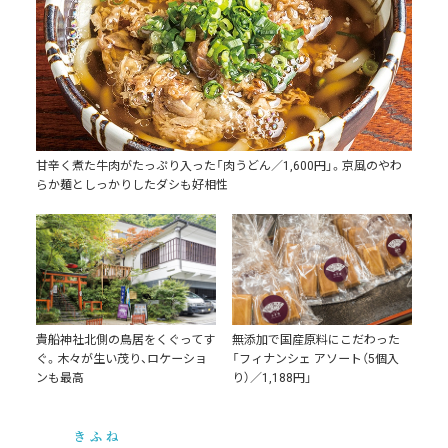
甘辛く煮た牛肉がたっぷり入った「肉うどん／1,600円」。京風のやわ
らか麺としっかりしたダシも好相性
貴船神社北側の鳥居をくぐってす
無添加で国産原料にこだわった
ぐ。木々が生い茂り、ロケーショ
「フィナンシェ アソート（5個入
ンも最高
り）／1,188円」
きふね