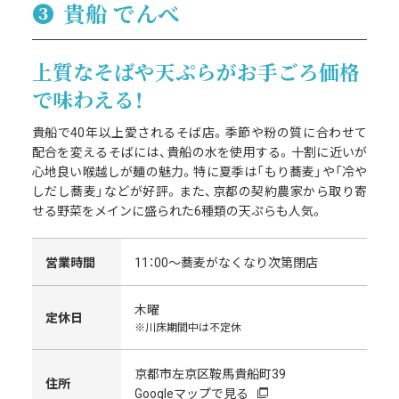
❸
貴船
でんべ
上質なそばや天ぷらがお手ごろ価格
で味わえる！
貴船で40年以上愛されるそば店。季節や粉の質に合わせて
配合を変えるそばには、貴船の水を使用する。十割に近いが
心地良い喉越しが麺の魅力。特に夏季は「もり蕎麦」や「冷や
しだし蕎麦」などが好評。また、京都の契約農家から取り寄
せる野菜をメインに盛られた6種類の天ぷらも人気。
営業時間
11：00～蕎麦がなくなり次第閉店
木曜
定休日
※川床期間中は不定休
京都市左京区鞍馬貴船町39
住所
Googleマップで見る