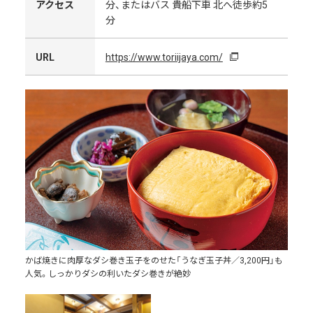
アクセス
分、またはバス 貴船下車 北へ徒歩約5
分
URL
https://www.toriijaya.com/
かば焼きに肉厚なダシ巻き玉子をのせた「うなぎ玉子丼／3,200円」も
人気。しっかりダシの利いたダシ巻きが絶妙