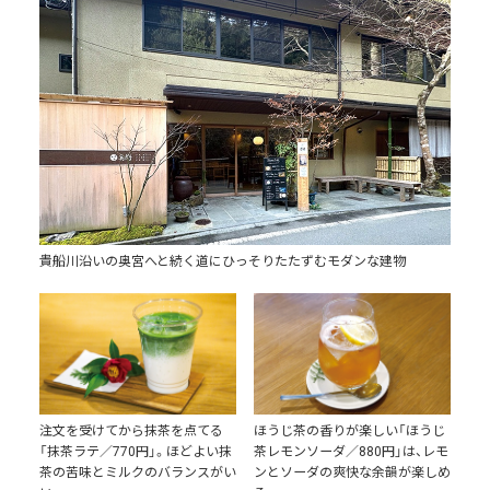
貴船川沿いの奥宮へと続く道にひっそりたたずむモダンな建物
注文を受けてから抹茶を点てる
ほうじ茶の香りが楽しい「ほうじ
「抹茶ラテ／770円」。ほどよい抹
茶レモンソーダ／880円」は、レモ
茶の苦味とミルクのバランスがい
ンとソーダの爽快な余韻が楽しめ