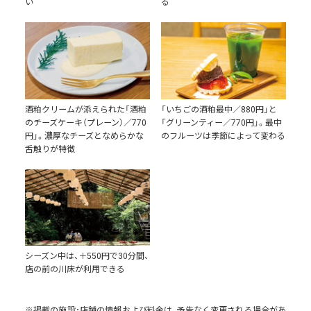
い
る
酒粕クリームが添えられた「酒粕
「いちごの酒粕最中／880円」と
のチーズケーキ（プレーン）／770
「グリーンティー／770円」。最中
円」。濃厚なチーズとなめらかな
のフルーツは季節によって変わる
舌触りが特徴
シーズン中は、＋550円で30分間、
店の前の川床が利用できる
※掲載の施設･店舗の情報および料金は、予告なく変更される場合があ