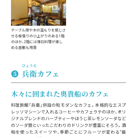
テーブル席や木の温もりを感じさ
せる板張りの小上がりのある1階
のほか、2階には懐石料理が楽し
める座敷も用意
ひょうえ
❺
兵衛
カフェ
木々に囲まれた奥貴船のカフェ
料理旅館「兵衛」併設の和モダンなカフェ。本格的なエスプ
レッソマシーンで入れるコーヒーやカフェラテのほか、オリ
ジナルブレンドのハーブティーやほうじ茶レモンソーダなど
のソーダ類といったこだわりのドリンクが豊富にそろう。酒
粕を使ったスイーツや、季節ごとにフルーツが変わる“最