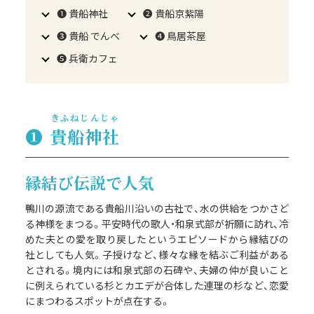
❶ 貴船神社
❷ 貴船京紫陽
❸ 貴船 でんべ
❹ 鳥居茶屋
❺ 兵衛カフェ
きふねじんじゃ
❶
貴船神社
縁結び伝説で人気
鴨川の源流である貴船川沿いの古社で、水の供給をつかさど
る神様をまつる。平安時代の歌人・和泉式部が祈願に訪れ、冷
めた夫との愛を取り戻したというエピソードから縁結びの
社としても人気。子授けなど、様々な縁を結ぶご利益がある
とされる。境内には和泉式部の石碑や、夫婦の仲が良いこと
に例えられている杉とカエデが合体した連理の杉など、恋愛
にまつわるスポットが点在する。