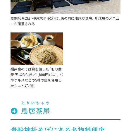
夏期（6月2日～9月末※予定）は、店の前に川床が登場。川床用のメニュ
ーが用意される
福井産のそば粉を使った「もり蕎
麦 天ぷら付き／1,800円」は、サバ
やウルメなどの5種の節を使用し
たツユと好相性
とりいちゃや
❹
鳥居茶屋
貴船神社そばにある名物料理店