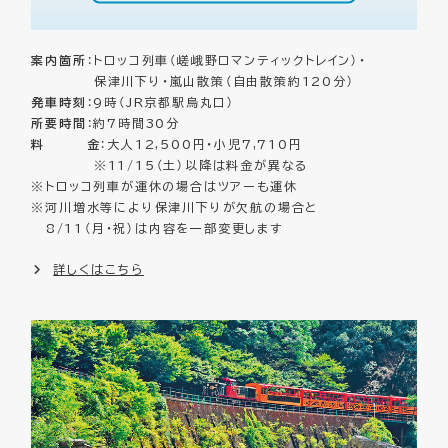
案内箇所
：トロッコ列車（嵯峨野ロマンティックトレイン）・
保津川下り・嵐山散策（自由散策約120分）
発車時刻
：9時（JR京都駅烏丸口）
所要時間
：約7時間30分
料 金
：大人12,500円・小児7,710円
※11/15（土）以降は料金が異なる
※トロッコ列車が運休の場合はツアーも運休
※河川増水等により保津川下りが欠航の場合と
8/11（月・祝）は内容を一部変更します
詳しくはこちら