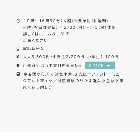
10時～16時30分（入館）※要予約（抽選制）
火曜（祝日は翌日）・12/30（月）～1/3（金）休館
詳しくは
ホームページ
を
ご覧ください
電話番号なし
大人3,300円・中高生2,200円・小学生1,100円
京都府宇治市小倉町神楽田56
MAP
宇治駅からバス 近鉄小倉、またはニンテンドーミュー
ジアム下車すぐ／丹波橋駅のりかえ近鉄小倉駅下車
東へ徒歩約5分