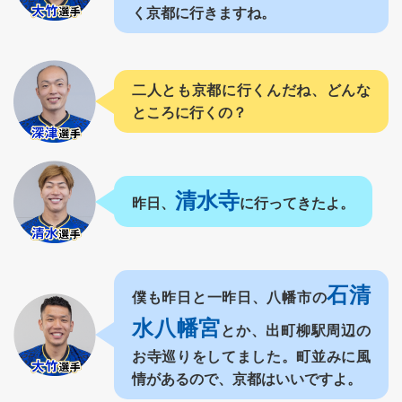
く京都に行きますね。
二人とも京都に行くんだね、どんな
ところに行くの？
清水寺
昨日、
に行ってきたよ。
石清
僕も昨日と一昨日、八幡市の
水八幡宮
とか、出町柳駅周辺の
お寺巡りをしてました。町並みに風
情があるので、京都はいいですよ。