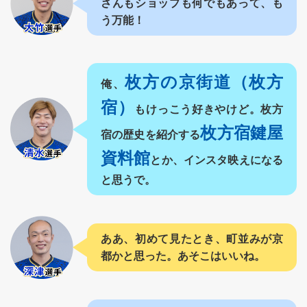
さんもショップも何でもあって、も
う万能！
枚方の京街道（枚方
俺、
宿）
もけっこう好きやけど。枚方
枚方宿鍵屋
宿の歴史を紹介する
資料館
とか、インスタ映えになる
と思うで。
ああ、初めて見たとき、町並みが京
都かと思った。あそこはいいね。