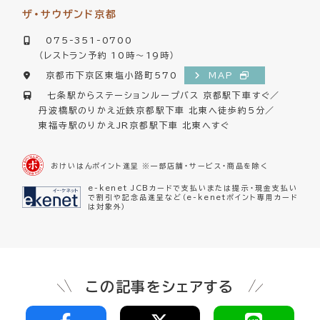
ザ・サウザンド京都
075-351-0700
（レストラン予約 10時～19時）
京都市下京区東塩小路町570
MAP
七条駅からステーションループバス 京都駅下車すぐ／
丹波橋駅のりかえ近鉄京都駅下車 北東へ徒歩約5分／
東福寺駅のりかえJR京都駅下車 北東へすぐ
おけいはんポイント進呈 ※一部店舗・サービス・商品を除く
e-kenet JCBカードで支払いまたは提示・現金支払い
で割引や記念品進呈など（e-kenetポイント専用カード
は対象外）
この記事をシェアする