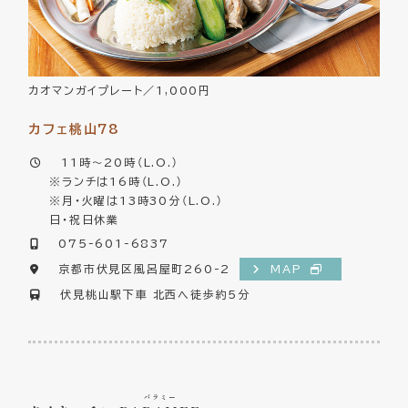
カオマンガイプレート／1,000円
カフェ桃山78
11時～20時（L.O.）
※ランチは16時（L.O.）
※月・火曜は13時30分（L.O.）
日・祝日休業
075-601-6837
京都市伏見区風呂屋町260-2
MAP
伏見桃山駅下車 北西へ徒歩約5分
バラミー