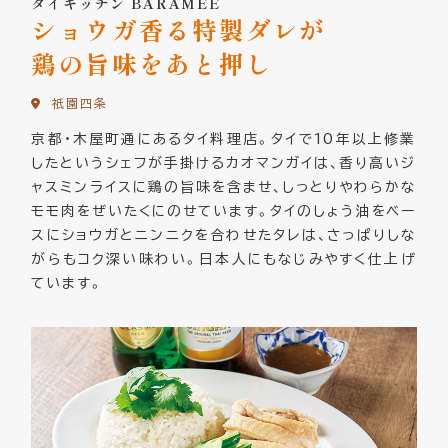
タイキッチン
BARAMEE
ショウガ香る特製ダレが
鶏の旨味をあと押し
祇󠄀園四条
京都・木屋町通にあるタイ料理店。タイで10年以上修業
したというシェフが手掛けるカオマンガイは、香り高いジ
ャスミンライスに鶏の旨味を含ませ、しっとりやわらかな
モモ肉をぜいたくにのせています。タイのしょう油をベー
スにショウガとニンニクを合わせたタレは、さっぱりしな
がらもコク深い味わい。日本人にもなじみやすく仕上げ
ています。