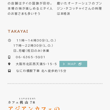
の店舗はタイの国旗が目印。
磨いたオーナーシェフのブン
本場の味が楽しめるとタイ人
ジン・タコッチャイさんの料理
のお客さまも多いそう
は本格派
TAKAYAI
11時～14時30分（L.O.）
17時～22時30分（L.O.）
日、月曜（祝日のみ）休業
06-6365-5981
大阪市北区西天満5-15-5
MAP
なにわ橋駅下車 北へ徒歩約15分
ももやまななはち
カフェ
桃山78
アジアンカフェの