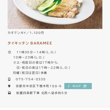
カオマンガイ／1,180円
タイキッチン BARAMEE
11時30分～14時（L.O.）
18時～23時（L.O.）
※土・祝前日の夜は17時から、
日・祝日の夜は17時～22時（L.O.）
月曜（祝日は翌日）休業
075-754-8338
京都市中京区下樵木町199-6
MAP
祇󠄀園四条駅下車 北西へ徒歩約5分