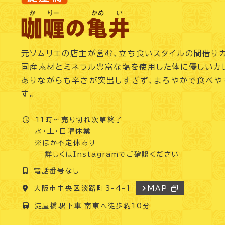
元ソムリエの店主が営む、立ち食いスタイルの間借り
国産素材とミネラル豊富な塩を使用した体に優しいカ
ありながらも辛さが突出しすぎず、まろやかで食べや
す。
11時～売り切れ次第終了
水・土・日曜休業
※ほか不定休あり
詳しくはInstagramでご確認ください
電話番号なし
大阪市中央区淡路町3-4-1
MAP
淀屋橋駅下車 南東へ徒歩約10分