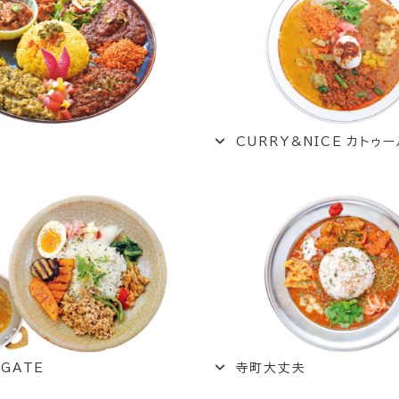
ロ
CURRY&NICE カトゥー
 GATE
寺町大丈夫