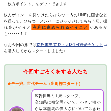
「枚方ポイント」をゲットできます！
枚方ポイントを見つけたらひらつー内のLINEに画像など
を送って、
ひらつーメンバーにジャッジしてもらう形。
撮
れ高がイイと
有利に進められるイイこと
があるか
も‥‥‥！？
なお今回の旅では
京阪電車 京都・大阪1日観光チケット
を購入してからスタートしました♪
今回すごろくをする人たち
★モー娘。世代チーム（出町柳スタート）
広告担当の主婦スタッフ。
高知県に祖父母がいて、小さい頃か
ら坂本龍馬の偉大さについて叩き込