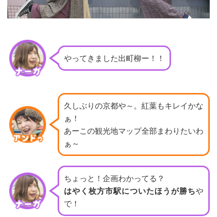
やってきました出町柳ー！！
久しぶりの京都や～。紅葉もキレイかな
ぁ！
あーこの観光地マップ全部まわりたいわ
ぁ～
ちょっと！企画わかってる？
はやく枚方市駅についたほうが勝ち
や
で！