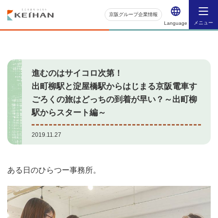
京阪グループ企業情報
メニュー
Language
進むのはサイコロ次第！
出町柳駅と淀屋橋駅からはじまる京阪電車す
ごろくの旅は
どっちの到着が早い？～出町柳
駅からスタート編～
2019.11.27
ある日のひらつー事務所。