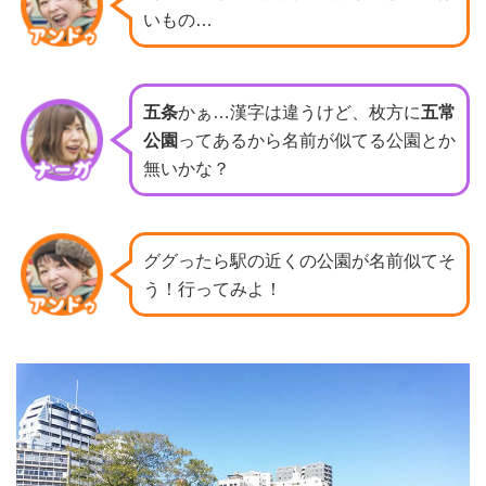
いもの…
五条
かぁ…漢字は違うけど、
枚方に
五常
公園
ってあるから名前が似てる公園とか
無いかな？
ググったら駅の近くの公園が名前似てそ
う！行ってみよ！