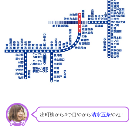
出町柳から4つ目やから
清水五条
やね！