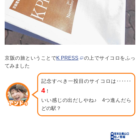
京阪の旅ということで
K PRESS
の上でサイコロをふっ
てみました
記念すべき一投目のサイコロは‥‥‥
4
！
いい感じの出だしやね♪ 4つ進んだら
どの駅？