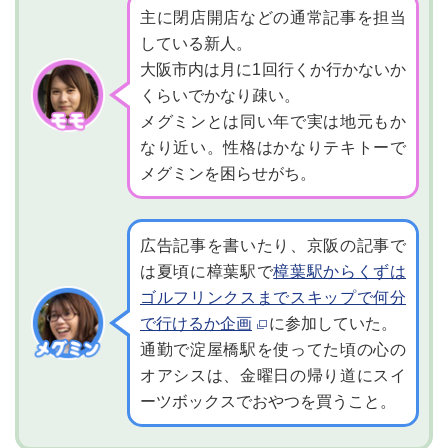
主に閉店開店などの通常記事を担当
している新人。
大阪市内は月に1回行くか行かないか
くらいでかなり疎い。
メグミンとは同い年で実は地元もか
なり近い。性格はかなりテキトーで
メグミンを困らせがち。
広告記事を書いたり、京阪の記事で
は夏頃に樟葉駅で
樟葉駅からくずは
ゴルフリンクスまでスキップで何分
で行けるか企画
に参加していた。
通勤で淀屋橋駅を使ってた頃の心の
オアシスは、金曜日の帰り道にスイ
ーツボックスでおやつを買うこと。