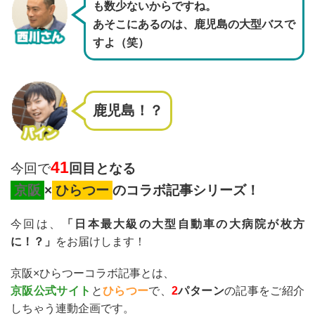
も数少ないからですね。
あそこにあるのは、鹿児島の大型バスで
すよ（笑）
鹿児島！？
41
今回で
回目となる
京阪
×
ひらつー
のコラボ記事シリーズ！
今回は、
「日本最大級の大型自動車の大病院が枚方
に！？」
をお届けします！
京阪×ひらつーコラボ記事とは、
京阪公式サイト
と
ひらつー
で、
2
パターン
の記事をご紹介
しちゃう連動企画です。