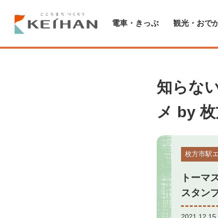
電車・きっぷ
観光・おで
知らな
メ by
枚方市駅
トーマ
スタン
2021.12.15