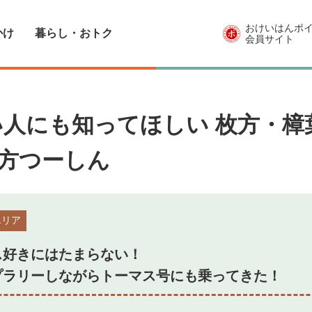
おけいはんポ
かけ
暮らし・おトク
会員サイト
い人にも知ってほしい 枚方・樟
 枚方つーしん
エリア
ス好きにはたまらない！
プラリーしながらトーマス号にも乗ってきた！