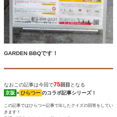
GARDEN BBQです！
75
なおこの記事は今回で
回目
となる
京阪
×
ひらつー
のコラボ記事シリーズ！
この記事ではひらつー記事で出したクイズの回答をしてい
きます！