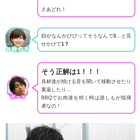
さあどれ！
顔がなんかびびってそうなんで
3
…と見
せかけて
1？
そう正解は1！！！
具材達が焼ける音を聞いて移動させたり
裏返したり…
BBQでお肉達を焼く時は誰しもが指揮
者なの！