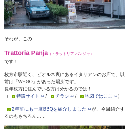
それが、この…
Trattoria Panja
（トラットリア パンジャ）
です！
枚方市駅近く、ビオルネ裏にあるイタリアンのお店で、
以
前は「WEGO」があった場所です。
長年枚方に住んでいる方は分かるのでは！
（
特設サイト
/
チラシ
/
地図ではここ
）
2年前にも一度BBQを紹介しました
が、今回紹介す
るのももちろん……