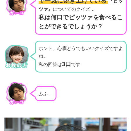
で一気に焼き上げている
『ピッ
ツァ』
についてのクイズ…
私は何口でピッツァを
食べるこ
とができるでしょうか？
ホント、心底どうでもいいクイズですよ
ね。
3口
私の回答は
です
ふふ…