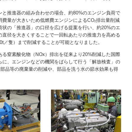
ンと推進器の組み合わせの場合、約80%のエンジン負荷で
消費量が大きいため低燃費エンジンによるCO
排出量削減
2
筒状の「推進器」の口径を広げる提案を行い、約20%のエ
の直径を大きくすることで一回転あたりの推進力を高める
50t／隻）まで削減することが可能となりました。
る窒素酸化物（NOx）排出を従来より20%削減した国際
らに、エンジンなどの機関をばらして行う「解放検査」の
う部品等の廃棄量の削減や、部品を洗う水の節水効果も得