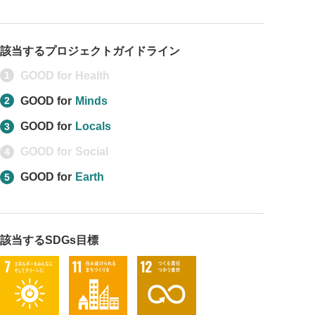
該当するプロジェクトガイドライン
GOOD for
Health
1
GOOD for
Minds
2
GOOD for
Locals
3
GOOD for
Social
4
GOOD for
Earth
5
該当するSDGs目標