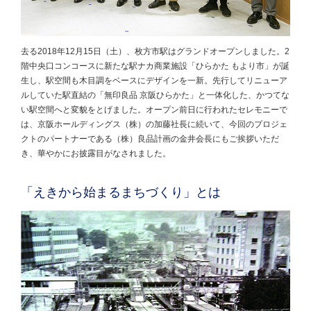
去る2018年12月15日（土）、枚方市駅はグランドオープンしました。2
階中央口コンコースに新たな駅ナカ商業施設「ひらかた もより市」が誕
生し、駅空間も木目調をベースにデザインを一新。先行してリニューア
ルしていた駅直結の「無印良品 京阪ひらかた」と一体化した、かつてな
い駅空間へと変貌をとげました。オープン前日に行われたセレモニーで
は、京阪ホールディングス（株）の加藤社長に続いて、今回のプロジェ
クトのパートナーである（株）良品計画の金井会長にもご挨拶いただ
き、華やかにお披露目がなされました。
「えきから始まるまちづくり」とは