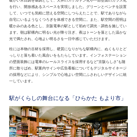
暖かい木目調を基調として、天井のスケルトン化や一部壁面のガラス化
を行い、開放感あるスペースを実現しました。グリーンとベンチを設置
して、いつでも気軽に憩える空間にしつらえたことで、駅でありながら
自宅にいるようなくつろぎを体感できる空間に。また、駅空間の照明は
暖かみのある色とし、京阪電車の駅として初めて調光・調色を施してい
ます。朝は駅構内に明るい光が降り注ぎ、夜はトーンを落とした温かな
光で満たされ、心地よい明るさを一日中感じていただけます。
柱には本物の古材を採用し、硬質になりがちな駅構内に、ぬくもりとど
っしりと落ち着いた風合いをもたらしています。インフォステーション
の壁面装飾には電車のレールスライスを採用するなど“京阪らしさ”も随
所に散りばめ、駅案内サインや広告看板についてもデジタルサイネージ
の採用などにより、
シンプルで心地よい空間にふさわしいデザインに統
一しています。
駅がくらしの舞台になる「ひらかた もより市」