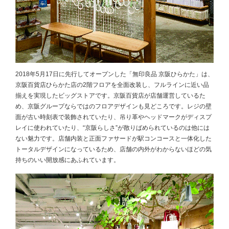
2018年5月17日に先行してオープンした「無印良品 京阪ひらかた」は、
京阪百貨店ひらかた店の2階フロアを全面改装し、フルラインに近い品
揃えを実現したビッグストアです。京阪百貨店が店舗運営しているた
め、京阪グループならではのフロアデザインも見どころです。レジの壁
面が古い時刻表で装飾されていたり、吊り革やヘッドマークがディスプ
レイに使われていたり、“京阪らしさ”が散りばめられているのは他には
ない魅力です。店舗内装と正面ファサードが駅コンコースと一体化した
トータルデザインになっているため、店舗の内外がわからないほどの気
持ちのいい開放感にあふれています。