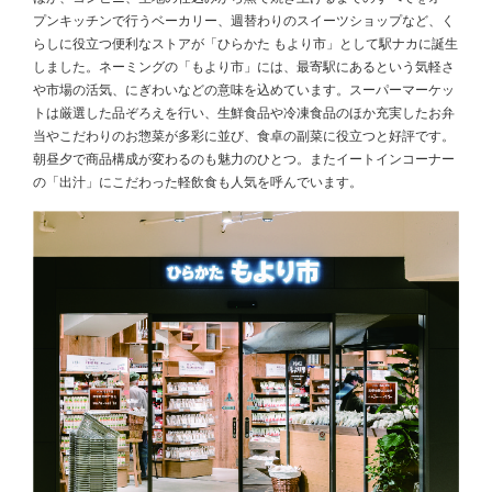
プンキッチンで行うベーカリー、週替わりのスイーツショップなど、く
らしに役立つ便利なストアが「ひらかた もより市」として駅ナカに誕生
しました。ネーミングの「もより市」には、最寄駅にあるという気軽さ
や市場の活気、にぎわいなどの意味を込めています。スーパーマーケッ
トは厳選した品ぞろえを行い、生鮮食品や冷凍食品のほか充実したお弁
当やこだわりのお惣菜が多彩に並び、食卓の副菜に役立つと好評です。
朝昼夕で商品構成が変わるのも魅力のひとつ。またイートインコーナー
の「出汁」にこだわった軽飲食も人気を呼んでいます。