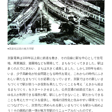
■高架化以前の枚方市駅
京阪電車は100年以上前に鉄道を敷き、その沿線に駅を中心として住宅
地、商業施設、遊園地などを開発して、まちをつくってきました。駅は
多くの人でにぎわい、まちは大きく成長しました。しかし100年を経た
いま、少子高齢化が社会問題となる時代を迎え、これからの時代にふさ
わしい新たなまちづくりが必要になっています。京阪ではその新しいま
ちづくりで駅が担うべき役割を果たしていくことを考え「えきから始ま
るまちづくり」をスタートさせました。公共交通の結節点であり、あら
ゆる人が利用できる場所が駅。駅にしかできないこと、駅だからできる
ことを考えたサービスを提供し、地域の活性化と住みやすい環境づくり
につなげていく。次世代に求められる新しいまちづくりを駅から始めよ
う！その挑戦の第一弾が枚方市駅のリニューアルだったのです。