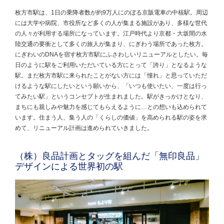
枚方市駅は、1日の乗降者数が約9万人にのぼる京阪電車の中核駅。周辺
には大学や病院、市役所など多くの人が集まる施設があり、多様な世代
の人々が利用する場所になっています。江戸時代より京都・大坂間の水
陸交通の要衝として多くの旅人が集まり、にぎわう場所であった枚方。
にぎわいのDNAを宿す枚方市駅にふさわしいリニューアルとしたい。毎
日のように駅をご利用いただいている方にとって「誇り」となるような
駅。まだ枚方市駅に来られたことがない方には「憧れ」と思っていただ
けるような駅にしたいという願いから、「いつも使いたい、一度は行っ
てみたい駅」というコンセプトが生まれました。駅がきっかけとなり、
まちにも親しみや魅力を感じてもらえるように…との想いも込められて
います。住まう人、集う人の「くらしの価値」を高められる駅の姿を求
めて、リニューアル計画は進められていきました。
（株）良品計画とタッグを組んだ
「無印良品」
デザインによる世界初の駅