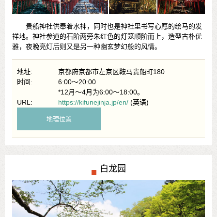
贵船神社供奉着水神，同时也是神社里书写心愿的绘马的发
祥地。神社参道的石阶两旁朱红色的灯笼顺阶而上，造型古朴优
雅，夜晚亮灯后则又是另一种幽玄梦幻般的风情。
地址:
京都府京都市左京区鞍马贵船町180
时间:
6:00～20:00
*12月～4月为6:00～18:00。
URL:
https://kifunejinja.jp/en/
(英语)
地理位置
白龙园