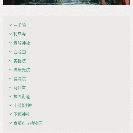
三千院
鞍马寺
贵船神社
白龙园
实相院
琉璃光院
曼殊院
诗仙堂
拉面街道
上茂贺神社
下鸭神社
京都府立植物园