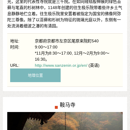
光，这里的代表性寺院就是三千院。在如同绒毯般伸展的绿色苔
藓与笔直的杉树林中，1148年创建的往生极乐院带着些许乡土气
息静静地伫立着。往生极乐院里安置着被指定为国宝的佛像阿弥
陀三尊像。除了以苔藓和杉树为特征的琉璃光庭以外，东侧有一
处流淌着细波之瀑的有清园。
地址:
京都府京都市左京区尾原来院町540
时间:
9:00～17:00
*11月为8:30～17:00, 12月～2月为9:00～
16:30。
URL:
http://www.sanzenin.or.jp/en/
(英语)
地理位置
鞍马寺