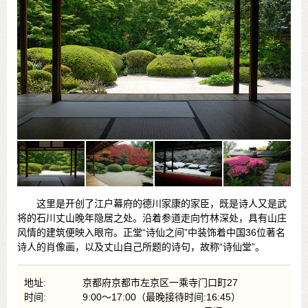
这里是开创了江户幕府的德川家康的家臣，既是诗人又是武
将的石川丈山晚年隐居之处。沿着参道走向竹林深处，具有山庄
风情的建筑便映入眼帘。正堂“诗仙之间”中装饰着中国36位著名
诗人的肖像画，以及丈山自己所题的诗句，故称“诗仙堂”。
地址:
京都府京都市左京区一乘寺门口町27
时间:
9:00～17:00（最晚接待时间:16:45）