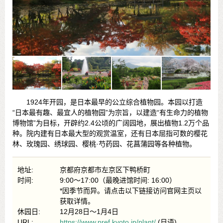
1924年开园，是日本最早的公立综合植物园。本园以打造
“日本最有趣、最宜人的植物园”为宗旨，以建造“有生命力的植物
博物馆”为目标，开辟约2.4公顷的广阔园地，展出植物1.2万个品
种。院内建有日本最大型的观赏温室，还有日本屈指可数的樱花
林、玫瑰园、绣球园、樱桃·芍药园、花菖蒲园等各种植物。
地址:
京都府京都市左京区下鸭桥町
时间:
9:00～17:00（最晚进馆时间: 16:00）
*因季节而异。请点击以下链接访问官网主页以
获取详情。
休园日:
12月28日～1月4日
URL:
https://www.pref.kyoto.jp/plant/
(日语)