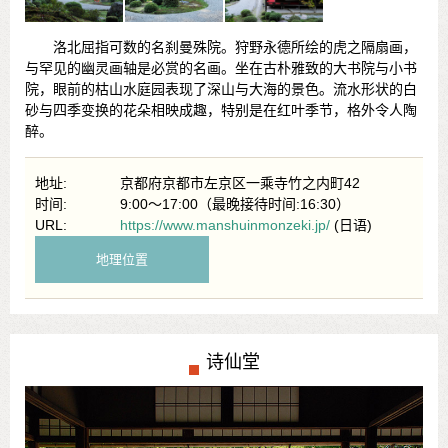
洛北屈指可数的名刹曼殊院。狩野永德所绘的虎之隔扇画，
与罕见的幽灵画轴是必赏的名画。坐在古朴雅致的大书院与小书
院，眼前的枯山水庭园表现了深山与大海的景色。流水形状的白
砂与四季变换的花朵相映成趣，特别是在红叶季节，格外令人陶
醉。
地址:
京都府京都市左京区一乘寺竹之内町42
时间:
9:00～17:00（最晚接待时间:16:30）
URL:
https://www.manshuinmonzeki.jp/
(日语)
地理位置
诗仙堂