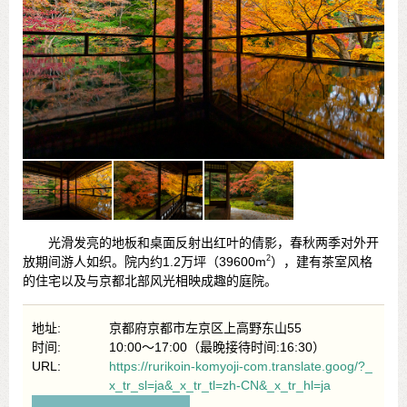
光滑发亮的地板和桌面反射出红叶的倩影，春秋两季对外开
2
放期间游人如织。院内约1.2万坪（39600m
），建有茶室风格
的住宅以及与京都北部风光相映成趣的庭院。
地址:
京都府京都市左京区上高野东山55
时间:
10:00～17:00（最晚接待时间:16:30）
URL:
https://rurikoin-komyoji-com.translate.goog/?_
x_tr_sl=ja&_x_tr_tl=zh-CN&_x_tr_hl=ja