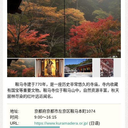
鞍马寺建于770年，是一座历史非常悠久的寺庙，寺内收藏
有国宝等重要文物。鞍马寺位于鞍马山中，自然资源丰富，秋天
层林尽染的红叶远近闻名。
地址:
京都府京都市左京区鞍马本町1074
时间:
9:00～16:15
URL:
https://www.kuramadera.or.jp/
(日语)