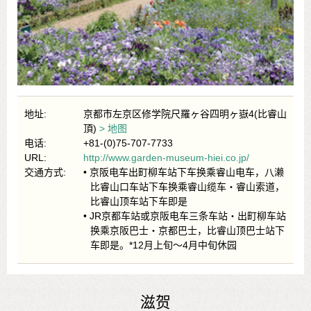
地址:
京都市左京区修学院尺羅ヶ谷四明ヶ嶽4(比睿山
頂)
> 地图
电话:
+81-(0)75-707-7733
URL:
http://www.garden-museum-hiei.co.jp/
交通方式:
• 京阪电车出町柳车站下车换乘睿山电车，八濑
比睿山口车站下车换乘睿山缆车・睿山索道，
比睿山顶车站下车即是
• JR京都车站或京阪电车三条车站・出町柳车站
换乘京阪巴士・京都巴士，比睿山顶巴士站下
车即是。*12月上旬～4月中旬休园
滋贺