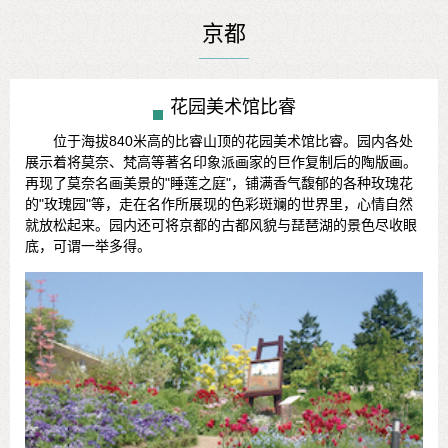
京都
花园美术馆比睿
位于海拔840米高的比睿山顶的花园美术馆比睿。园内各处
展示着将莫奈、梵高等著名印象派画家的巨作复制后的陶版画。
再现了莫奈名画美景的"睡莲之庭"，铺满香气馥郁的各种玫瑰花
的"玫瑰园"等，走在名作所展现的色彩斑斓的世界里，心情自然
就放松起来。园内还可将京都的古都风貌与琵琶湖的景色尽收眼
底，可谓一举多得。