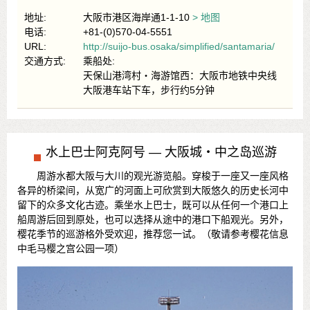
地址:
大阪市港区海岸通1-1-10
> 地图
电话:
+81-(0)570-04-5551
URL:
http://suijo-bus.osaka/simplified/santamaria/
交通方式:
乘船处:
天保山港湾村・海游馆西：大阪市地铁中央线
大阪港车站下车，步行约5分钟
水上巴士阿克阿号 — 大阪城・中之岛巡游
周游水都大阪与大川的观光游览船。穿梭于一座又一座风格
各异的桥梁间，从宽广的河面上可欣赏到大阪悠久的历史长河中
留下的众多文化古迹。乘坐水上巴士，既可以从任何一个港口上
船周游后回到原处，也可以选择从途中的港口下船观光。另外，
樱花季节的巡游格外受欢迎，推荐您一试。（敬请参考樱花信息
中毛马樱之宫公园一项）