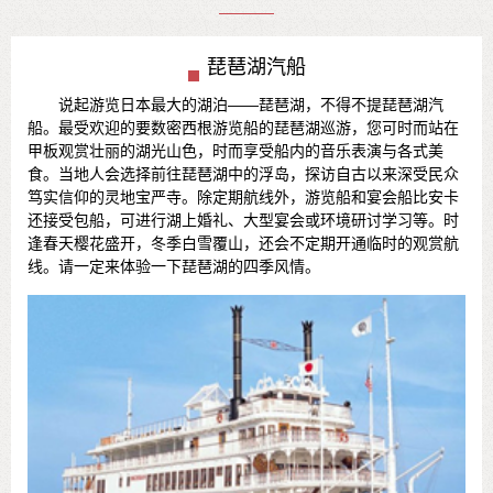
琵琶湖汽船
说起游览日本最大的湖泊——琵琶湖，不得不提琵琶湖汽
船。最受欢迎的要数密西根游览船的琵琶湖巡游，您可时而站在
甲板观赏壮丽的湖光山色，时而享受船内的音乐表演与各式美
食。当地人会选择前往琵琶湖中的浮岛，探访自古以来深受民众
笃实信仰的灵地宝严寺。除定期航线外，游览船和宴会船比安卡
还接受包船，可进行湖上婚礼、大型宴会或环境研讨学习等。时
逢春天樱花盛开，冬季白雪覆山，还会不定期开通临时的观赏航
线。请一定来体验一下琵琶湖的四季风情。