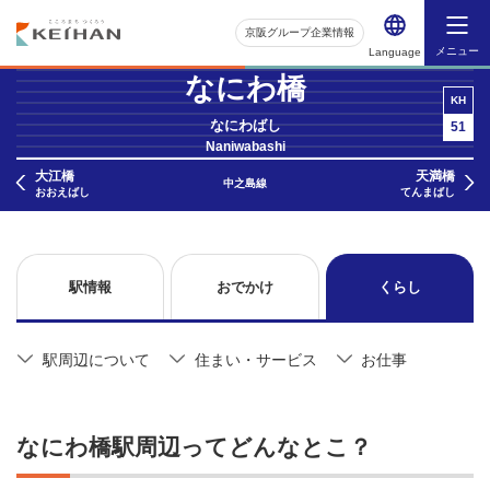
京阪グループ企業情報
メニュー
Language
なにわ橋
KH
なにわばし
51
Naniwabashi
大江橋
天満橋
中之島線
おおえばし
てんまばし
駅情報
おでかけ
くらし
駅周辺について
住まい・サービス
お仕事
なにわ橋駅周辺ってどんなとこ？